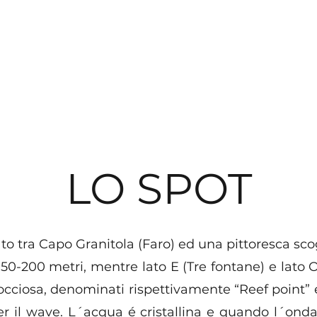
LO SPOT
uato tra Capo Granitola (Faro) ed una pittoresca sco
150-200 metri, mentre lato E (Tre fontane) e lato
occiosa, denominati rispettivamente “Reef point” 
er il wave. L´acqua é cristallina e quando l´ond