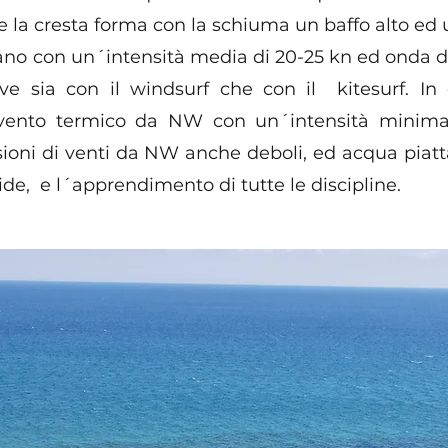
e la cresta forma con la schiuma un baffo alto ed 
iano con un´intensità media di 20-25 kn ed onda da
ave sia con il windsurf che con il kitesurf. In 
 vento termico da NW con un´intensità minim
sioni di venti da NW anche deboli, ed acqua piat
eride, e l´apprendimento di tutte le discipline.