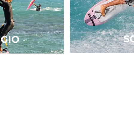
S
GIO