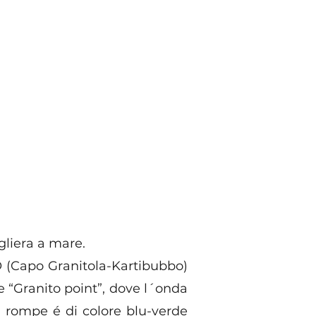
gliera a mare.
 O (Capo Granitola-Kartibubbo)
e “Granito point”, dove l´onda
a rompe é di colore blu-verde