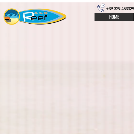
+39 329.453329
HOME